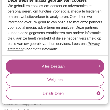
Deze website maakt gebruik van cookies
Verlovingsringen
We gebruiken cookies om content en advertenties te
Vriendschapsringen
personaliseren, om functies voor social media te bieden en
om ons websiteverkeer te analyseren. Ook delen we
Over ons
informatie over uw gebruik van onze site met onze partners
voor social media, adverteren en analyse. Deze partners
Aller Spanninga
kunnen deze gegevens combineren met andere informatie
Historie
die u aan ze heeft verstrekt of die ze hebben verzameld op
Certificaten
basis van uw gebruik van hun services. Lees ons
Privacy
Blogs
statement
voor meer informatie.
Jouw voordelen
Alles toestaan
Conflictvrije Materialen
Oneindig veel mogelijkheden
Weigeren
Kwaliteit
Juweliers & Contact
Details tonen
Onze verkooppunten