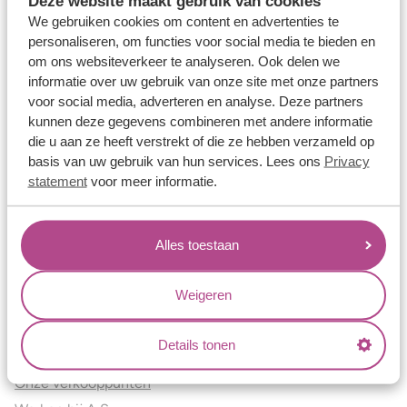
Deze website maakt gebruik van cookies
Verlovingsringen
We gebruiken cookies om content en advertenties te
Vriendschapsringen
personaliseren, om functies voor social media te bieden en
om ons websiteverkeer te analyseren. Ook delen we
Over ons
informatie over uw gebruik van onze site met onze partners
voor social media, adverteren en analyse. Deze partners
Aller Spanninga
kunnen deze gegevens combineren met andere informatie
Historie
die u aan ze heeft verstrekt of die ze hebben verzameld op
Certificaten
basis van uw gebruik van hun services. Lees ons
Privacy
Blogs
statement
voor meer informatie.
Jouw voordelen
Alles toestaan
Conflictvrije Materialen
Oneindig veel mogelijkheden
Weigeren
Kwaliteit
Juweliers & Contact
Details tonen
Onze verkooppunten