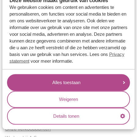
Deze website maakt gebruik van cookies
Verlovingsringen
We gebruiken cookies om content en advertenties te
Vriendschapsringen
personaliseren, om functies voor social media te bieden en
om ons websiteverkeer te analyseren. Ook delen we
Over ons
informatie over uw gebruik van onze site met onze partners
voor social media, adverteren en analyse. Deze partners
Aller Spanninga
kunnen deze gegevens combineren met andere informatie
Historie
die u aan ze heeft verstrekt of die ze hebben verzameld op
Certificaten
basis van uw gebruik van hun services. Lees ons
Privacy
Blogs
statement
voor meer informatie.
Jouw voordelen
Alles toestaan
Conflictvrije Materialen
Oneindig veel mogelijkheden
Weigeren
Kwaliteit
Juweliers & Contact
Details tonen
Onze verkooppunten