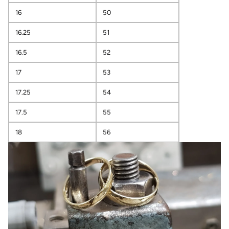
16
50
16.25
51
16.5
52
17
53
17.25
54
17.5
55
18
56
18.25
57
18.5
58
19
59
19.25
60