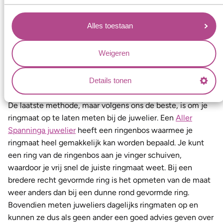
lengte die je nu hebt, is de binnenomtrek van de ring. Je
weet nu dus de omtrek ringmaat van de vinger. Je kunt in
Alles toestaan
de ringmatentabel opzoeken welke diameter ringmaat
daarbij hoort.
Weigeren
4. Je ringmaat laten opmeten bij
een juwelier
Details tonen
De laatste methode, maar volgens ons de beste, is om je
ringmaat op te laten meten bij de juwelier. Een
Aller
Spanninga juwelier
heeft een ringenbos waarmee je
ringmaat heel gemakkelijk kan worden bepaald. Je kunt
een ring van de ringenbos aan je vinger schuiven,
waardoor je vrij snel de juiste ringmaat weet. Bij een
bredere recht gevormde ring is het opmeten van de maat
weer anders dan bij een dunne rond gevormde ring.
Bovendien meten juweliers dagelijks ringmaten op en
kunnen ze dus als geen ander een goed advies geven over