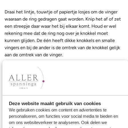
Draai het lintje, touwtje of papiertje losjes om de vinger
waaraan de ring gedragen gaat worden. Knip het af of zet
een streepje daar waar het bij elkaar komt. Houd er wel
rekening mee dat de ring nog over je knokkel moet
kunnen glijden. De één heeft dikke knokkels en smalle
vingers en bij de ander is de omtrek van de knokkel gelijk
aan de omtrek van de vinger.
Meet het stukje van het lintje, papiertje of touwtje dat
overblijft op met een liniaal in millimeters. De lengte is de
omtrek van je vinger en dus de omtrek ringmaat die je
nodig hebt. Je kunt in de tabel hierboven eenvoudig de
diameter ringmaat opzoeken aan de hand van de omtrek
Deze website maakt gebruik van cookies
ringmaat. Bij Aller Spanninga maken we de
ringen
in de
We gebruiken cookies om content en advertenties te
Bondsmaat maar ook in de Franse maat, beide kunnen bij
personaliseren, om functies voor social media te bieden en
ons worden opgegeven.
om ons websiteverkeer te analyseren. Ook delen we