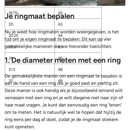
19.5
61
19.75
62
Je ringmaat bepalen
20
63
Nu je weet hoe ringmaten worden weergegeven, is het
20.25
64
tijd om je eigen ringmaat te bepalen. Dit kan op vier
gemakkelijke manieren die we hieronder toelichten.
20.5
65
1. De diameter meten met een ring
21
66
21.5
68
De gemakkelijkste manier om een ringmaat te bepalen is
22
69
aan de hand van een ring die je goed past en prettig zit.
Deze manier is ook handig als je bijvoorbeeld iemand wilt
verrassen met een ring en je wilt diegene niet naar zijn of
haar maat vragen. Je kunt dan eenvoudig een ring 'lenen'
om te meten. Het is natuurlijk wel te hopen dat hij/zij de
ring eens per dag af doet, zodat je de ringmaat stiekem
kunt opmeten.