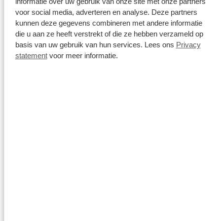
informatie over uw gebruik van onze site met onze partners
voor social media, adverteren en analyse. Deze partners
kunnen deze gegevens combineren met andere informatie
die u aan ze heeft verstrekt of die ze hebben verzameld op
basis van uw gebruik van hun services. Lees ons
Privacy
statement
voor meer informatie.
3. Gebruik een meetlint
Het gebruiken van een meetlint is een niet heel
nauwkeurige methode, maar wel gemakkelijk en snel. Het
voordeel is dat een meetlint breed is, waardoor je over
een wat groter stukje van de vinger meet.
Wikkel het meetlint om de vinger en lees het aantal
millimeters af daar waar het lint weer bij elkaar komt. De