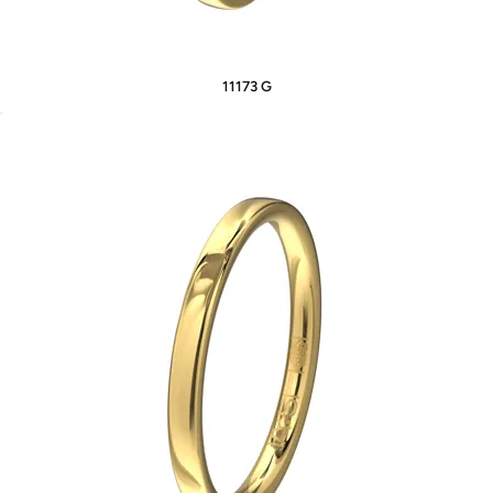
11173 G