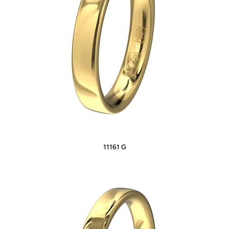
11161 G