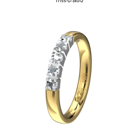
11155-G-3x012