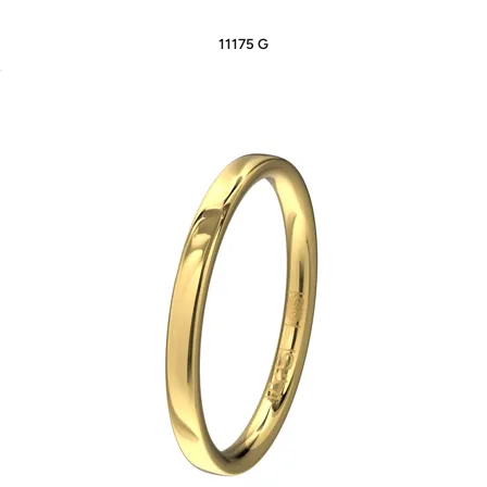
11175 G