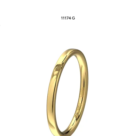
11174 G