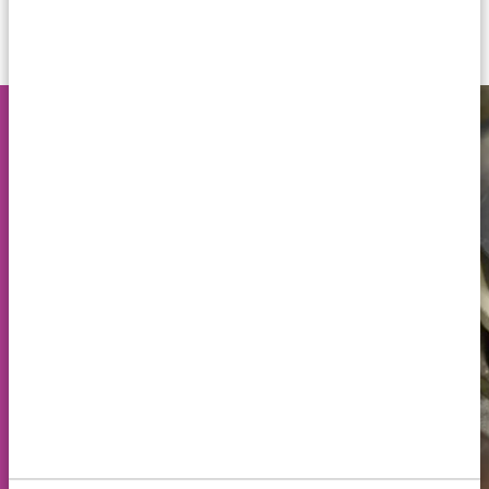
1089ZB
United Colors of
Spanninga
Meerkleurige ringen (ook
wel bicolor ringen) spelen
een rol wanneer kleur voor
jou een belangrijk punt is.
Het maakt meerkleurige
ringen dan ook een erg
populaire categorie binnen
het assortiment van Aller
Spanninga. Je kunt immers
elke kleur met elkaar