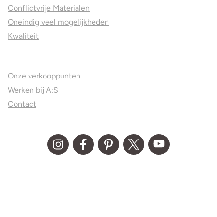
Conflictvrije Materialen
Oneindig veel mogelijkheden
Kwaliteit
Juweliers & Contact
Onze verkooppunten
Werken bij A:S
Contact
© Aller Spanninga 2026
Algemene Voorwaarden
Privacy statement
Disclaimer
Media kit