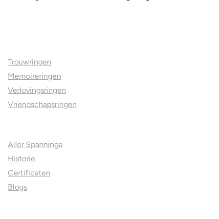
Ons aanbod
Trouwringen
Memoireringen
Verlovingsringen
Vriendschapsringen
Over ons
Aller Spanninga
Historie
Certificaten
Blogs
Jouw voordelen